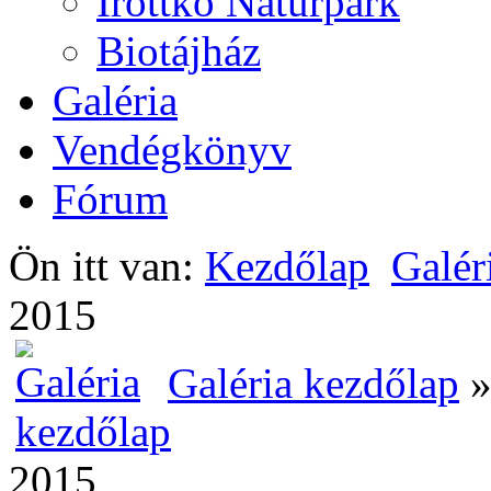
Írottkő Natúrpark
Biotájház
Galéria
Vendégkönyv
Fórum
Ön itt van:
Kezdőlap
Galér
2015
Galéria kezdőlap
2015