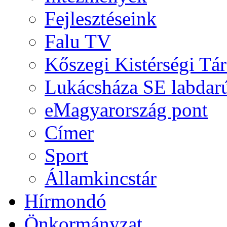
Fejlesztéseink
Falu TV
Kőszegi Kistérségi Tár
Lukácsháza SE labdarú
eMagyarország pont
Címer
Sport
Államkincstár
Hírmondó
Önkormányzat