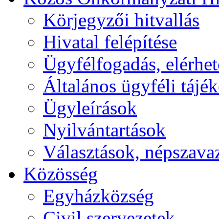
Körjegyzői hitvallás
Hivatal felépítése
Ügyfélfogadás, elérhe
Általános ügyféli tájé
Ügyleírások
Nyilvántartások
Választások, népszava
Közösség
Egyházközség
Civil szervezetek