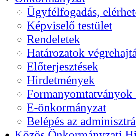
Ügyfélfogadás, elérhe
Képviselő testület
Rendeletek
Határozatok végrehajt
Előterjesztések
Hirdetmények
Formanyomtatványok 
E-önkormányzat
Belépés az adminisztrác
Közös Önkormányzati Hi