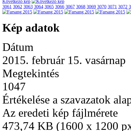
Következő kép
3061
3062
3063
3064
3065
3066
3067
3068
3069
3070
3071
3072
3
Kép adatok
Dátum
2015. február 15. vasárnap
Megtekintés
1047
Értékelése a szavazatok ala
Az eredeti kép fájlmérete
473,74 KB (1600 x 1200 p