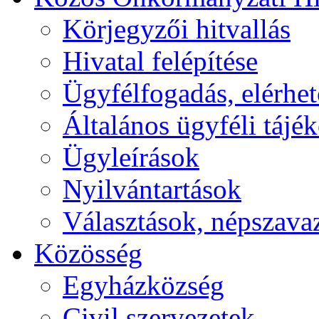
Körjegyzői hitvallás
Hivatal felépítése
Ügyfélfogadás, elérhe
Általános ügyféli tájé
Ügyleírások
Nyilvántartások
Választások, népszava
Közösség
Egyházközség
Civil szervezetek