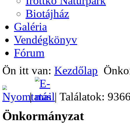
Írottkő Natúrpark
Biotájház
Galéria
Vendégkönyv
Fórum
Ön itt van:
Kezdőlap
Önko
|
| Találatok: 936
Önkormányzat