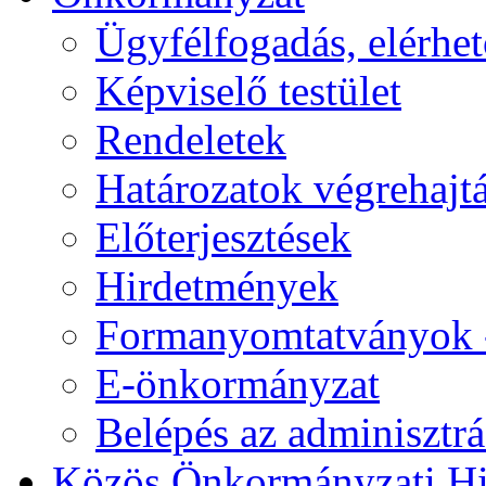
Ügyfélfogadás, elérhe
Képviselő testület
Rendeletek
Határozatok végrehajt
Előterjesztések
Hirdetmények
Formanyomtatványok 
E-önkormányzat
Belépés az adminisztrác
Közös Önkormányzati Hi