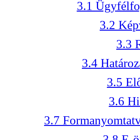
3.1 Ügyfélfo
3.2 Képv
3.3 
3.4 Határoz
3.5 El
3.6 H
3.7 Formanyomtat
3.8 E-