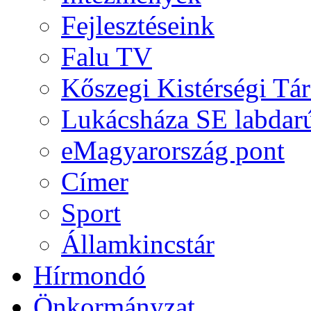
Fejlesztéseink
Falu TV
Kőszegi Kistérségi Tár
Lukácsháza SE labdarú
eMagyarország pont
Címer
Sport
Államkincstár
Hírmondó
Önkormányzat