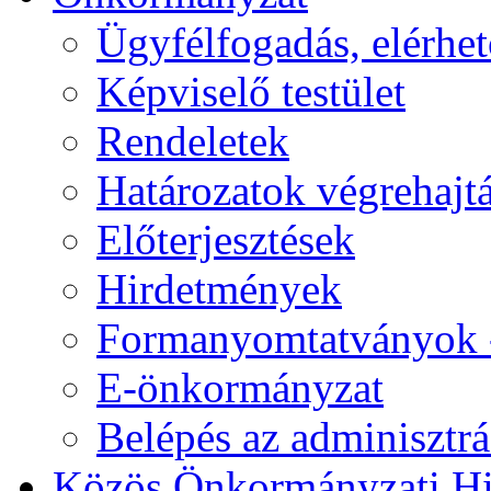
Ügyfélfogadás, elérhe
Képviselő testület
Rendeletek
Határozatok végrehajt
Előterjesztések
Hirdetmények
Formanyomtatványok 
E-önkormányzat
Belépés az adminisztrác
Közös Önkormányzati Hi