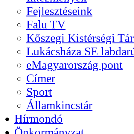
Fejlesztéseink
Falu TV
Kőszegi Kistérségi Tár
Lukácsháza SE labdarú
eMagyarország pont
Címer
Sport
Államkincstár
Hírmondó
Önkormányzat