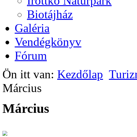
Írottkő Natúrpark
Biotájház
Galéria
Vendégkönyv
Fórum
Ön itt van:
Kezdőlap
Turi
Március
Március