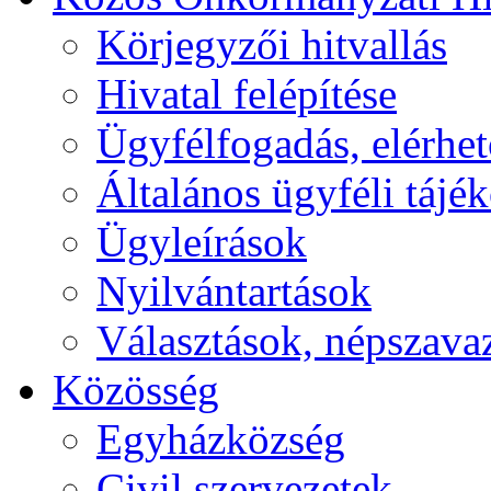
Körjegyzői hitvallás
Hivatal felépítése
Ügyfélfogadás, elérhe
Általános ügyféli tájé
Ügyleírások
Nyilvántartások
Választások, népszava
Közösség
Egyházközség
Civil szervezetek