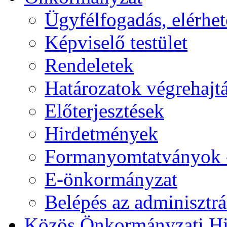
Ügyfélfogadás, elérhe
Képviselő testület
Rendeletek
Határozatok végrehajt
Előterjesztések
Hirdetmények
Formanyomtatványok 
E-önkormányzat
Belépés az adminisztrác
Közös Önkormányzati Hi