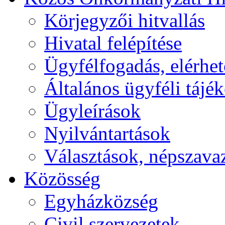
Körjegyzői hitvallás
Hivatal felépítése
Ügyfélfogadás, elérhe
Általános ügyféli tájé
Ügyleírások
Nyilvántartások
Választások, népszava
Közösség
Egyházközség
Civil szervezetek