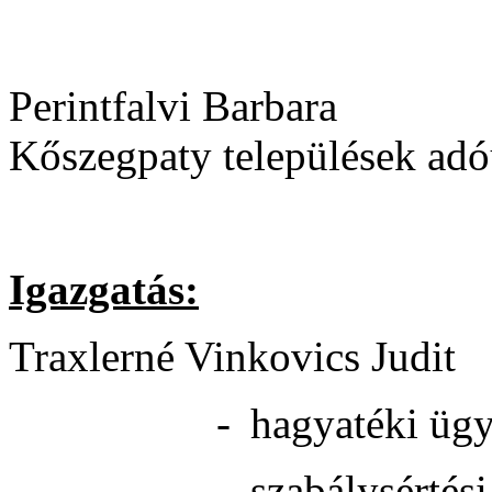
- pályáz
Perintfalvi Barbara -
Kőszegpaty települések ad
- pénzügyi
Igazgatás:
Traxlerné Vinkovics Ju
-
hagyatéki üg
-
szabálysértés