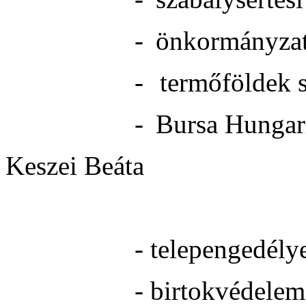
-
önkormányzat
-
termőföldek 
-
Bursa Hungar
Keszei Beáta - sz
- keresked
- telepengedély
- birtokvédelem