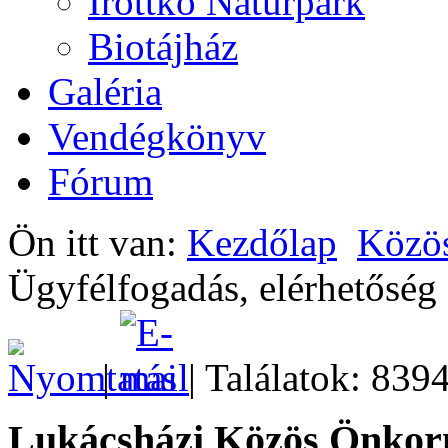
Írottkő Natúrpark
Biotájház
Galéria
Vendégkönyv
Fórum
Ön itt van:
Kezdőlap
Közös
Ügyfélfogadás, elérhetőség
|
| Találatok: 839
Lukácsházi Közös Önkor