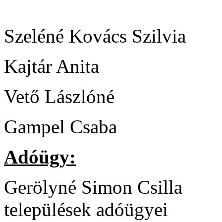
Szeléné Kovács Szilvia 
Kajtár Anita - pén
Vető Lászlóné - pé
Gampel Csaba - pén
Adóügy:
Gerölyné Simon Csilla
települések adóügyei