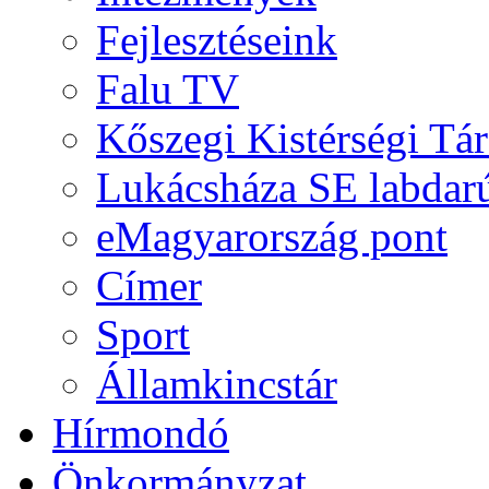
Fejlesztéseink
Falu TV
Kőszegi Kistérségi Tár
Lukácsháza SE labdarú
eMagyarország pont
Címer
Sport
Államkincstár
Hírmondó
Önkormányzat